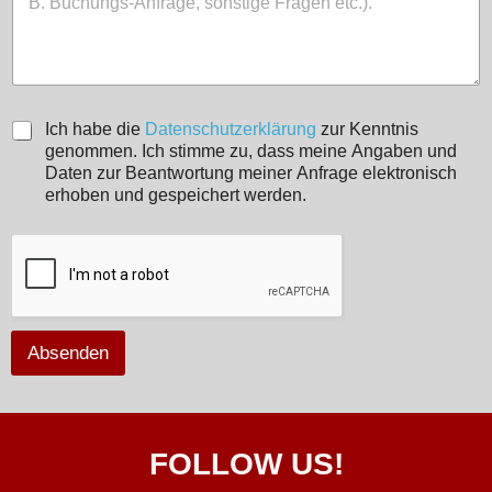
D
Ich habe die
Datenschutzerklärung
zur Kenntnis
a
genommen. Ich stimme zu, dass meine Angaben und
t
Daten zur Beantwortung meiner Anfrage elektronisch
e
erhoben und gespeichert werden.
n
s
c
h
u
t
z
Absenden
*
FOLLOW US!